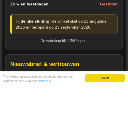
Zon- en feestdagen
Gesloten
Tijdelijke sluiting:
de winkel sluit op 29 augustus
2026 en heropent op 23 september 2026.
De webshop blijft 24/7 open.
Nieuwsbrief & vertrouwen
Blijf op de hoogte van nieuwe containers, unieke stukken,
This website uses cookies to ensure you get the best
Got it!
Heeft u een vraag?
experience on our website
More info
acties en showroomnieuws.
Inschrijven op nieuwsbrief
Betrouwbare Belgische webshop
Met fysieke winkel en showroom in Wevelgem.