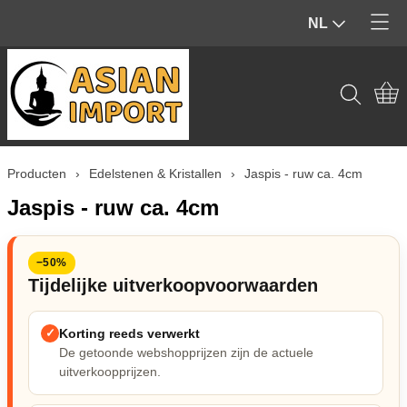
NL
Home
Producten
Contact
Tuinbeelden & Buiten
Producten
›
Edelstenen & Kristallen
›
Jaspis - ruw ca. 4cm
Mijn account
Beelden & Sculpturen (Binnen)
Jaspis - ruw ca. 4cm
Edelstenen & Kristallen
−50%
Wierook & geur
Tijdelijke uitverkoopvoorwaarden
Hout & Home Deco
✓
Korting reeds verwerkt
De getoonde webshopprijzen zijn de actuele
Spiritueel & Ritueel
uitverkoopprijzen.