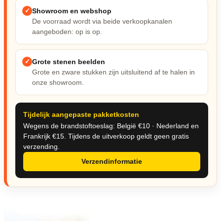
Nieuw & verwacht
✓
Showroom en webshop
De voorraad wordt via beide verkoopkanalen
Veilingen / Opbod
aangeboden: op is op.
✓
Grote stenen beelden
Grote en zware stukken zijn uitsluitend af te halen in
onze showroom.
Tijdelijk aangepaste pakketkosten
Wegens de brandstoftoeslag: België €10 · Nederland en
Frankrijk €15. Tijdens de uitverkoop geldt geen gratis
verzending.
Verzendinformatie