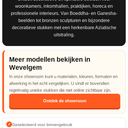
Nieuw & verwacht
woonkamers, inkomhallen, praktijken, horeca en
professionele interieurs. Van Boeddha- en Ganesha-
Veilingen / Opbod
beelden tot bronzen sculpturen en bijzondere
decoratieve stukken met een herkenbare Aziatische
uitstraling.
Meer modellen bekijken in
Wevelgem
In onze showroom kunt u materialen, kleuren, formaten en
afwerking in het echt vergelijken. U vindt er bovendien
regelmatig unieke stukken die niet online zichtbaar zijn.
Ontdek de showroom
✓
Geselecteerd voor binnengebruik