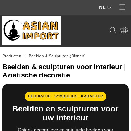
NL
Home
Producten
Contact
Tuinbeelden & Buiten
Producten
›
Beelden & Sculpturen (Binnen)
Mijn account
Beelden & Sculpturen (Binnen)
Beelden & sculpturen voor interieur |
Edelstenen & Kristallen
Aziatische decoratie
Wierook & geur
DECORATIE · SYMBOLIEK · KARAKTER
Hout & Home Deco
Beelden en sculpturen voor
uw interieur
Spiritueel & Ritueel
Ontdek decoratieve en spirituele beelden voor