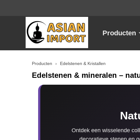
Producten
Producten
›
Edelstenen & Kristallen
Edelstenen & mineralen – natu
Nat
Ontdek een wisselende colle
decoratieve stenen en g