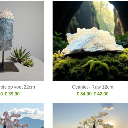
pis op voet 22cm
Cyaniet - Ruw 12cm
00
€ 39,00
€ 84,00
€ 42,00