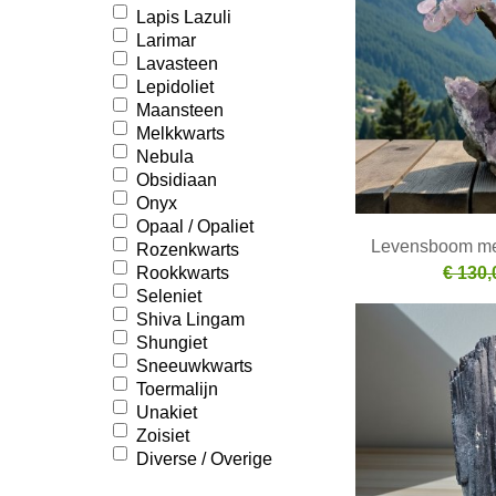
Lapis Lazuli
Larimar
Lavasteen
Lepidoliet
Maansteen
Melkkwarts
Nebula
Obsidiaan
Onyx
Opaal / Opaliet
Levensboom me
Rozenkwarts
€ 130,
Rookkwarts
Seleniet
Shiva Lingam
Shungiet
Sneeuwkwarts
Toermalijn
Unakiet
Zoisiet
Diverse / Overige