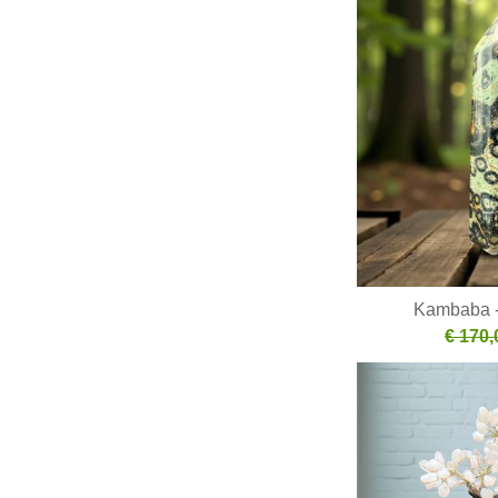
Kambaba -
€ 170,