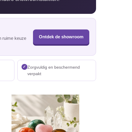
Ontdek de showroom
en ruime keuze
✓
Zorgvuldig en beschermend
verpakt