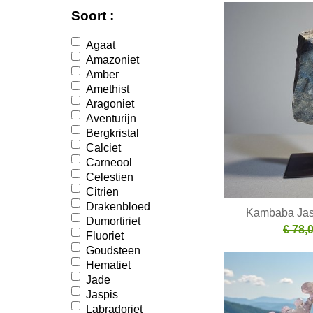
Soort :
Agaat
Amazoniet
Amber
Amethist
Aragoniet
Aventurijn
Bergkristal
Calciet
Carneool
Celestien
Citrien
Drakenbloed
Kambaba Jas
Dumortiriet
€ 78,
Fluoriet
Goudsteen
Hematiet
Jade
Jaspis
Labradoriet