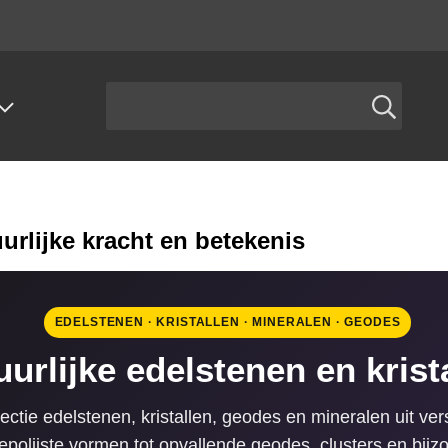
urlijke kracht en betekenis
EDELSTENEN · KRISTALLEN · MINERALEN · GEODES
uurlijke edelstenen en krist
ctie edelstenen, kristallen, geodes en mineralen uit vers
epolijste vormen tot opvallende geodes, clusters en bi