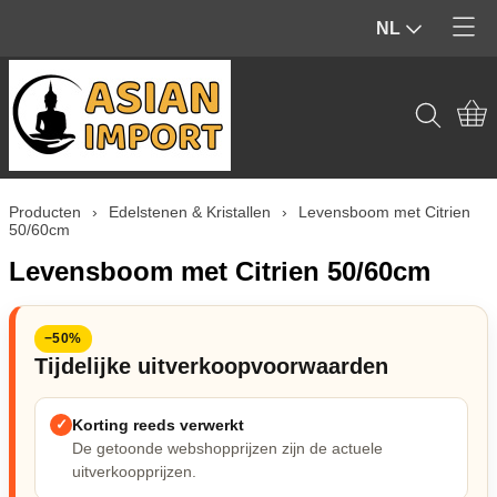
NL
Home
Producten
Contact
Tuinbeelden & Buiten
Producten
›
Edelstenen & Kristallen
›
Levensboom met Citrien
Mijn account
Beelden & Sculpturen (Binnen)
50/60cm
Levensboom met Citrien 50/60cm
Edelstenen & Kristallen
Wierook & geur
−50%
Tijdelijke uitverkoopvoorwaarden
Hout & Home Deco
✓
Korting reeds verwerkt
Spiritueel & Ritueel
De getoonde webshopprijzen zijn de actuele
uitverkoopprijzen.