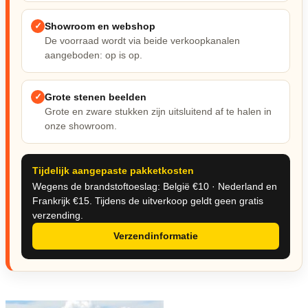
Nieuw & verwacht
✓
Showroom en webshop
Veilingen / Opbod
De voorraad wordt via beide verkoopkanalen
aangeboden: op is op.
✓
Grote stenen beelden
Grote en zware stukken zijn uitsluitend af te halen in
onze showroom.
Tijdelijk aangepaste pakketkosten
Wegens de brandstoftoeslag: België €10 · Nederland en
Frankrijk €15. Tijdens de uitverkoop geldt geen gratis
verzending.
Verzendinformatie