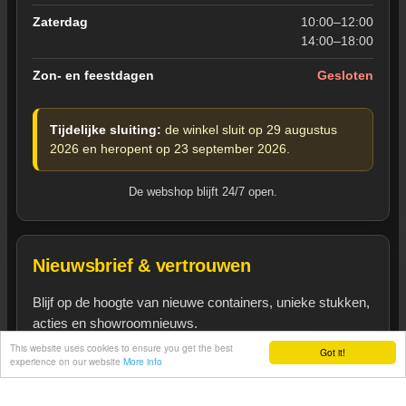
Zaterdag
10:00–12:00
14:00–18:00
Zon- en feestdagen
Gesloten
Tijdelijke sluiting:
de winkel sluit op 29 augustus
2026 en heropent op 23 september 2026.
De webshop blijft 24/7 open.
Nieuwsbrief & vertrouwen
Blijf op de hoogte van nieuwe containers, unieke stukken,
acties en showroomnieuws.
This website uses cookies to ensure you get the best
Got it!
Heeft u een vraag?
experience on our website
More info
Inschrijven op nieuwsbrief