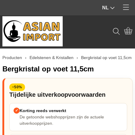
NL
Home
Producten
Contact
Tuinbeelden & Buiten
Producten
›
Edelstenen & Kristallen
›
Bergkristal op voet 11,5cm
Mijn account
Beelden & Sculpturen (Binnen)
Bergkristal op voet 11,5cm
Edelstenen & Kristallen
−50%
Wierook & geur
Tijdelijke uitverkoopvoorwaarden
Hout & Home Deco
✓
Korting reeds verwerkt
De getoonde webshopprijzen zijn de actuele
Spiritueel & Ritueel
uitverkoopprijzen.