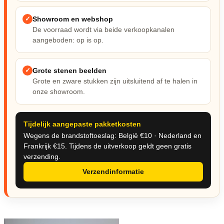
Nieuw & verwacht
✓
Showroom en webshop
Veilingen / Opbod
De voorraad wordt via beide verkoopkanalen
aangeboden: op is op.
✓
Grote stenen beelden
Grote en zware stukken zijn uitsluitend af te halen in
onze showroom.
Tijdelijk aangepaste pakketkosten
Wegens de brandstoftoeslag: België €10 · Nederland en
Frankrijk €15. Tijdens de uitverkoop geldt geen gratis
verzending.
Verzendinformatie