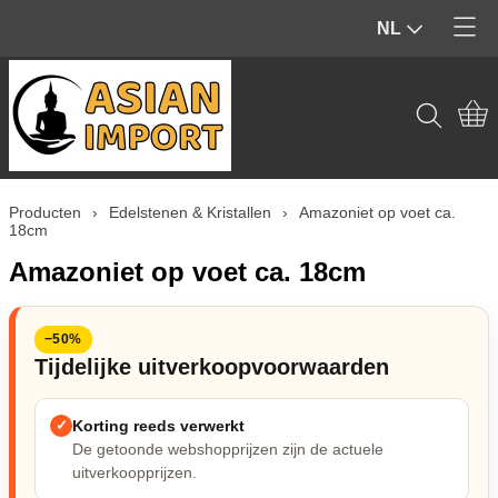
NL
Home
Producten
Contact
Tuinbeelden & Buiten
Producten
›
Edelstenen & Kristallen
›
Amazoniet op voet ca.
Mijn account
Beelden & Sculpturen (Binnen)
18cm
Amazoniet op voet ca. 18cm
Edelstenen & Kristallen
Wierook & geur
−50%
Tijdelijke uitverkoopvoorwaarden
Hout & Home Deco
✓
Korting reeds verwerkt
Spiritueel & Ritueel
De getoonde webshopprijzen zijn de actuele
uitverkoopprijzen.