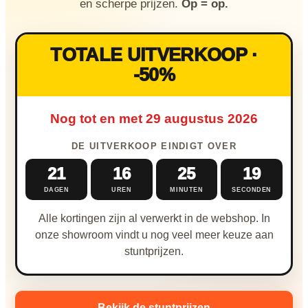
Nieuw & verwacht
en scherpe prijzen.
Op = op.
Veilingen / Opbod
TOTALE UITVERKOOP ·
-50%
Nog tot en met 29 augustus 2026
DE UITVERKOOP EINDIGT OVER
21
16
25
18
DAGEN
UREN
MINUTEN
SECONDEN
Alle kortingen zijn al verwerkt in de webshop. In
onze showroom vindt u nog veel meer keuze aan
stuntprijzen.
Bekijk de stuntprijzen