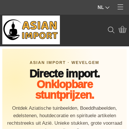
NL
Home
Producten
Contact
Tuinbeelden & Buiten
Mijn account
Beelden & Sculpturen (Binnen)
ASIAN IMPORT · WEVELGEM
Directe import.
Edelstenen & Kristallen
Onklopbare
Wierook & geur
stuntprijzen.
Hout & Home Deco
Ontdek Aziatische tuinbeelden, Boeddhabeelden,
Spiritueel & Ritueel
edelstenen, houtdecoratie en spirituele artikelen
rechtstreeks uit Azië. Unieke stukken, grote voorraad