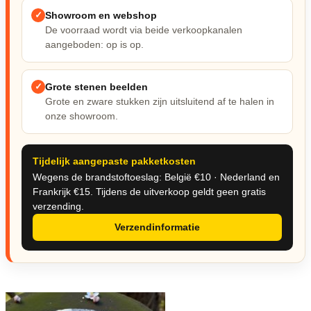
Nieuw & verwacht
✓
Showroom en webshop
De voorraad wordt via beide verkoopkanalen
Veilingen / Opbod
aangeboden: op is op.
✓
Grote stenen beelden
Grote en zware stukken zijn uitsluitend af te halen in
onze showroom.
Tijdelijk aangepaste pakketkosten
Wegens de brandstoftoeslag: België €10 · Nederland en
Frankrijk €15. Tijdens de uitverkoop geldt geen gratis
verzending.
Verzendinformatie