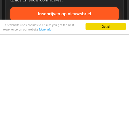
Inschrijven op nieuwsbrief
This website uses cookies to ensure you get the best
Got it!
Heeft u een vraag?
experience on our website
More info
Betrouwbare Belgische webshop
Met fysieke winkel en showroom in Wevelgem.
Gratis afhaling is mogelijk in onze showroom. Grote en
zware stukken worden bij voorkeur ter plaatse opgehaald.