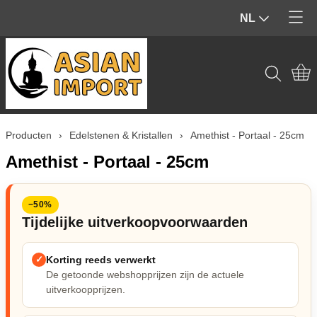
NL
Home
Producten
Contact
Tuinbeelden & Buiten
Producten
›
Edelstenen & Kristallen
›
Amethist - Portaal - 25cm
Mijn account
Beelden & Sculpturen (Binnen)
Amethist - Portaal - 25cm
Edelstenen & Kristallen
−50%
Wierook & geur
Tijdelijke uitverkoopvoorwaarden
Hout & Home Deco
✓
Korting reeds verwerkt
De getoonde webshopprijzen zijn de actuele
Spiritueel & Ritueel
uitverkoopprijzen.