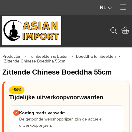
NL
Home
Producten
Contact
Tuinbeelden & Buiten
Producten
›
Tuinbeelden & Buiten
›
Boeddha tuinbeelden
›
Mijn account
Beelden & Sculpturen (Binnen)
Zittende Chinese Boeddha 55cm
Zittende Chinese Boeddha 55cm
Edelstenen & Kristallen
Wierook & geur
−50%
Tijdelijke uitverkoopvoorwaarden
Hout & Home Deco
✓
Korting reeds verwerkt
Spiritueel & Ritueel
De getoonde webshopprijzen zijn de actuele
uitverkoopprijzen.