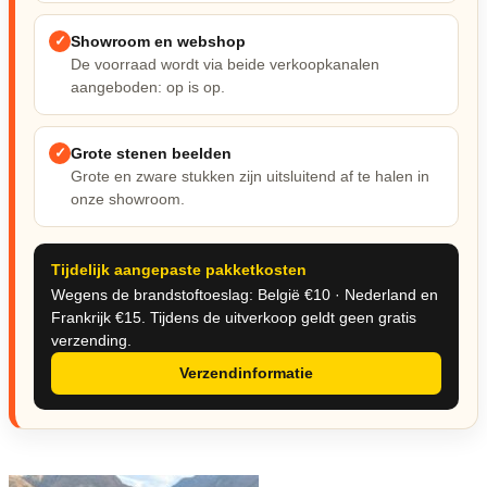
Nieuw & verwacht
✓
Showroom en webshop
Veilingen / Opbod
De voorraad wordt via beide verkoopkanalen
aangeboden: op is op.
✓
Grote stenen beelden
Grote en zware stukken zijn uitsluitend af te halen in
onze showroom.
Tijdelijk aangepaste pakketkosten
Wegens de brandstoftoeslag: België €10 · Nederland en
Frankrijk €15. Tijdens de uitverkoop geldt geen gratis
verzending.
Verzendinformatie