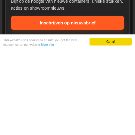
Blijf op de hoogte van nieuwe containers, unieke stukken,
acties en showroomnieuws.
Inschrijven op nieuwsbrief
This website uses cookies to ensure you get the best
Got it!
Heeft u een vraag?
Betrouwbare Belgische webshop
experience on our website
More info
Met fysieke winkel en showroom in Wevelgem.
Gratis afhaling is mogelijk in onze showroom. Grote en
zware stukken worden bij voorkeur ter plaatse opgehaald.