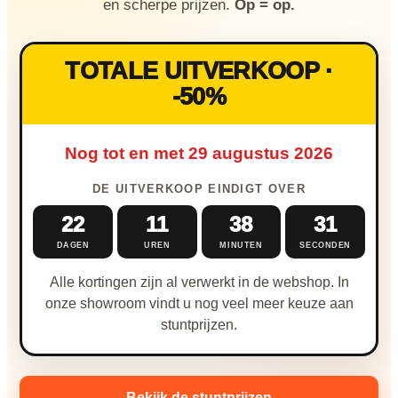
Nieuw & verwacht
en scherpe prijzen.
Op = op.
Veilingen / Opbod
TOTALE UITVERKOOP ·
-50%
Nog tot en met 29 augustus 2026
DE UITVERKOOP EINDIGT OVER
22
11
38
30
DAGEN
UREN
MINUTEN
SECONDEN
Alle kortingen zijn al verwerkt in de webshop. In
onze showroom vindt u nog veel meer keuze aan
stuntprijzen.
Bekijk de stuntprijzen