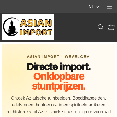
NL
Home
Producten
Contact
Tuinbeelden & Buiten
Mijn account
Beelden & Sculpturen (Binnen)
ASIAN IMPORT · WEVELGEM
Directe import.
Edelstenen & Kristallen
Onklopbare
Wierook & geur
stuntprijzen.
Hout & Home Deco
Ontdek Aziatische tuinbeelden, Boeddhabeelden,
Spiritueel & Ritueel
edelstenen, houtdecoratie en spirituele artikelen
rechtstreeks uit Azië. Unieke stukken, grote voorraad