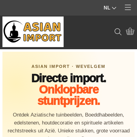
NL
Home
Producten
Contact
Tuinbeelden & Buiten
Mijn account
Beelden & Sculpturen (Binnen)
ASIAN IMPORT · WEVELGEM
Directe import.
Edelstenen & Kristallen
Onklopbare
Wierook & geur
stuntprijzen.
Hout & Home Deco
Ontdek Aziatische tuinbeelden, Boeddhabeelden,
Spiritueel & Ritueel
edelstenen, houtdecoratie en spirituele artikelen
rechtstreeks uit Azië. Unieke stukken, grote voorraad