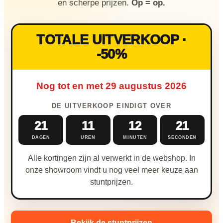
Nieuw & verwacht
en scherpe prijzen.
Op = op.
Veilingen / Opbod
TOTALE UITVERKOOP ·
-50%
Nog tot en met 29 augustus 2026
DE UITVERKOOP EINDIGT OVER
21
11
12
20
DAGEN
UREN
MINUTEN
SECONDEN
Alle kortingen zijn al verwerkt in de webshop. In
onze showroom vindt u nog veel meer keuze aan
stuntprijzen.
Bekijk de stuntprijzen